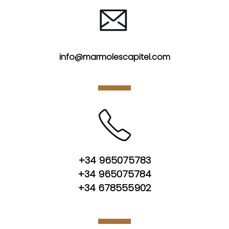
info@marmolescapitel.com
+34 965075783
+34 965075784
+34 678555902